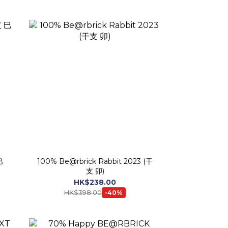
巳
100% Be@rbrick Rabbit 2023 (干
支 卯)
HK$238.00
HK$398.00
-40%