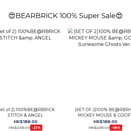
😍BEARBRICK 100% Super Sale😍
Set of 2) 100%BE@RBRICK
(SET OF 2)100% BE@RBRICK
STITCH & ANGEL
MICKEY MOUSE & GOOF
(Lonesome Ghosts Ver.)
HK$188.00
HK$188.00
HK$238.00
HK$228.00
-21%
-18%