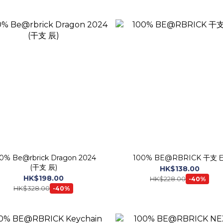
0% Be@rbrick Dragon 2024
100% BE@RBRICK 干支 
(干支 辰)
HK$138.00
HK$198.00
HK$228.00
-40%
HK$328.00
-40%