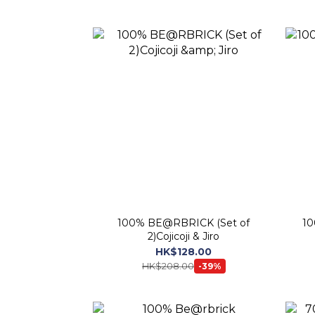
100% BE@RBRICK (Set of
10
2)Cojicoji & Jiro
HK$128.00
HK$208.00
-39%