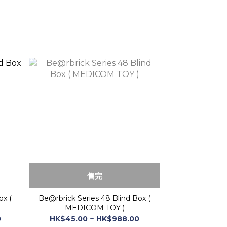
售完
x (
Be@rbrick Series 48 Blind Box (
MEDICOM TOY )
0
HK$45.00 ~ HK$988.00