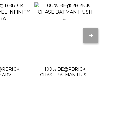
@RBRICK
100％ BE@RBRICK
BE@RBRIC
MARVEL
CHASE BATMAN HUSH
MICKEY 
TY SAGA
#1
FRIENDS B
HK$98
HK$1,1