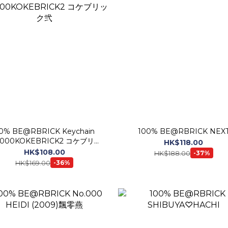
RBRICK Keychain
100% BE@RBRICK NEX
.000KOKEBRICK2 コケブリッ
HK$118.00
ク弐
HK$108.00
HK$188.00
-37%
HK$169.00
-36%