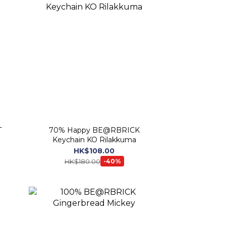
T
70% Happy BE@RBRICK
Keychain KO Rilakkuma
HK$108.00
HK$180.00
-40%