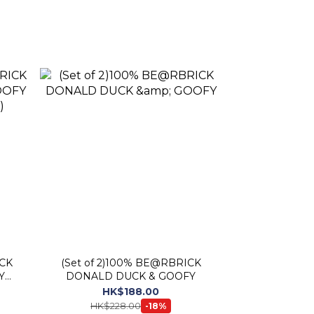
(Set of 2)100% BE@RBRICK
Y
DONALD DUCK & GOOFY
HK$188.00
HK$228.00
-18%