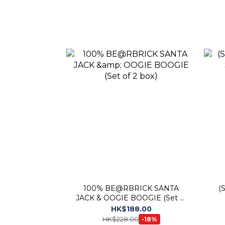
100% BE@RBRICK SANTA
(
JACK & OOGIE BOOGIE (Set of
2 box)
HK$188.00
HK$228.00
-18%