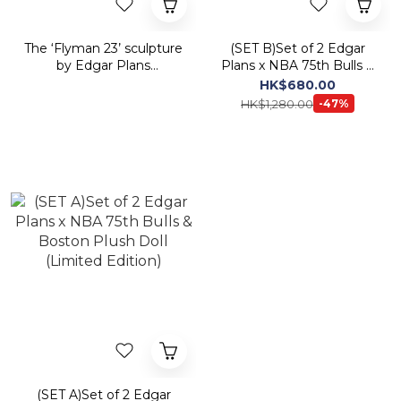
The ‘Flyman 23’ sculpture
(SET B)Set of 2 Edgar
by Edgar Plans
Plans x NBA 75th Bulls &
(Exclusive Singapore
Boston Plush Doll
HK$680.00
Launch)
(Limited Edition)
HK$1,280.00
-47%
(SET A)Set of 2 Edgar