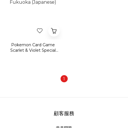
Pokemon Card Game
Scarlet & Violet Special
Box Pokemon Center
Fukuoka (Japanese)
1
顧客服務