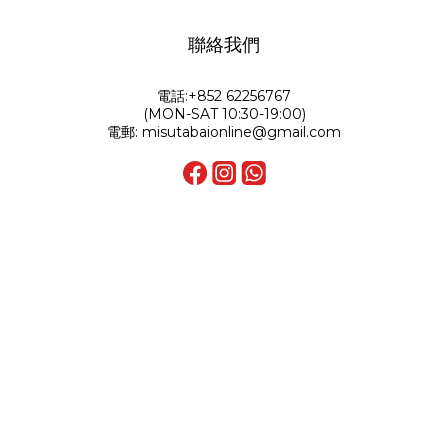
聯絡我們
電話:+852 62256767
(MON-SAT 10:30-19:00)
電郵: misutabaionline@gmail.com