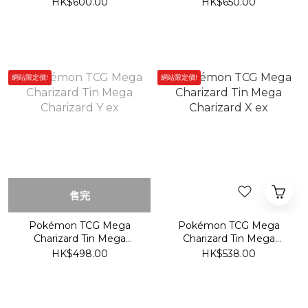
Collection Series 1
Heroes First Partners
HK$600.00
HK$650.00
Deluxe Pin Collection
網站限定價!
網站限定價!
售完
Pokémon TCG Mega
Pokémon TCG Mega
Charizard Tin Mega
Charizard Tin Mega
Charizard Y ex
Charizard X ex
HK$498.00
HK$538.00