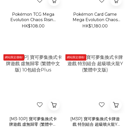
Pokémon TCG Mega
Pokémon Card Game
Evolution Chaos Rising
Mega Evolution Chaos
Booster Pack with
Rising Elite Trainer Box
HK$108.00
HK$1,180.00
Promo Card & Pokemon
Coin
網站限定價格!
網站限定價格!
[M3-10P] 寶可夢集換式卡
[M3P] 寶可夢集換式卡牌遊
牌遊戲 虛無歸零 (繁體中文
戲 特別組合 超級噴火龍Y