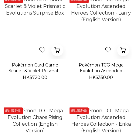
Pokémon Card Game
Pokémon TCG Mega
Scarlet & Violet Prismatic
Evolution Ascended
Evolutions Surprise Box
Heroes Collection - Larry
HK$720.00
HK$350.00
(English Version)
網站限定價!
網站限定價!