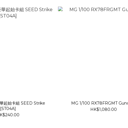
起始卡組 SEED Strike
MG 1/100 RX78FRGMT Gu
[ST04A]
HK$1,080.00
K$240.00