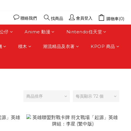
聯絡我們
會員登入
找商品
購物車(0)
公仔
Anime 動漫
Nintendo任天堂
機
積木
潮流精品及衣著
KPOP 商品
商品排序
每頁顯示 72 個