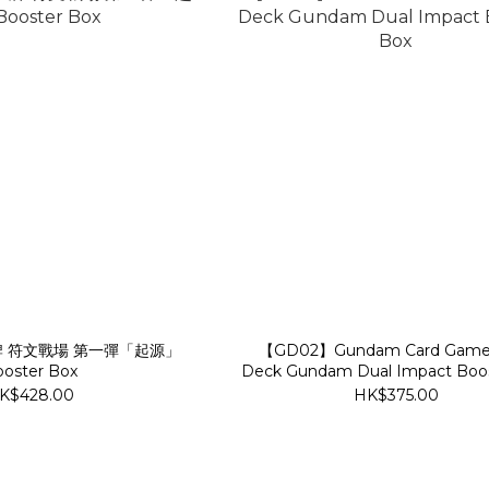
 符文戰場 第一彈「起源」
【GD02】Gundam Card Game 
oster Box
Deck Gundam Dual Impact Boos
K$428.00
HK$375.00