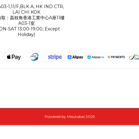
A03-1,11/F,BLK A, HK IND CTR,
LAI CHI KOK
自取：荔枝角香港工業中心A座11樓
A03-1室
ON-SAT 13:00-19:00, Except
Holiday)
Powered by Misutabai 2025