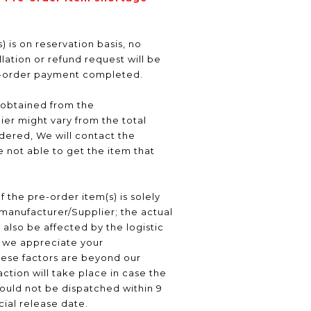
) is on reservation basis, no
ation or refund request will be
e-order payment completed.
 obtained from the
er might vary from the total
ered, We will contact the
 not able to get the item that
f the pre-order item(s) is solely
manufacturer/Supplier; the actual
 also be affected by the logistic
, we appreciate your
hese factors are beyond our
ction will take place in case the
ould not be dispatched within 9
icial release date.