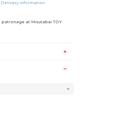
 Delivery information
.
 patronage at Misutabai TOY.