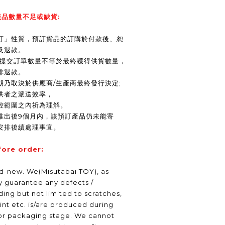
品數量不足或缺貨:
訂」性質，預訂貨品的訂購於付款後、恕
及退款。
商提交訂單數量不等於最終獲得供貨數量，
排退款。
期乃取決於供應商/生產商最終發行決定;
供者之派送效率，
控範圍之內祈為理解。
推出後9個月內，該預訂產品仍未能寄
安排後續處理事宜。
fore order:
nd-new. We(Misutabai TOY), as
ly guarantee any defects /
ding but not limited to scratches,
int etc. is/are produced during
or packaging stage. We cannot