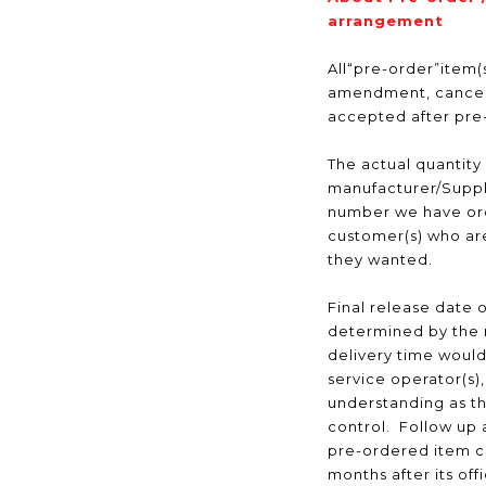
arrangement
All“pre-order”item(s
amendment, cancell
accepted after pr
The actual quantity
manufacturer/Suppli
number we have ord
customer(s) who are
they wanted.
Final release date o
determined by the 
delivery time would
service operator(s)
understanding as t
control. Follow up a
pre-ordered item c
months after its off