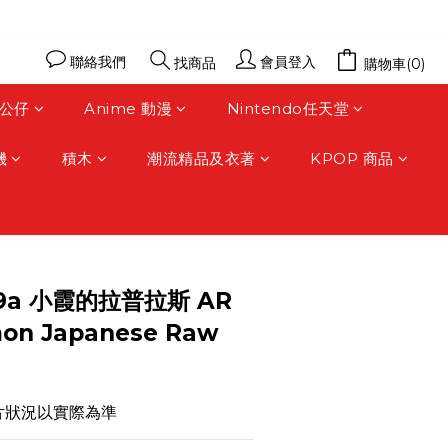
聯絡我們
會員登入
找商品
購物車(0)
公仔
Anime 動漫
Nintendo任天堂
機
積木
潮流精品及衣著
KPOP 商品
立即購買
SV9a 小霞的拉普拉斯 AR
on Japanese Raw
片狀況以實際為準