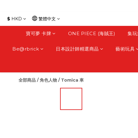
$
HKD
繁體中文
寶可夢 卡牌
ONE PIECE (海賊王)
集玩
Be@rbrick
日本設計師精選商品
藝術玩具
全部商品
/
角色人物
/
Tomica 車