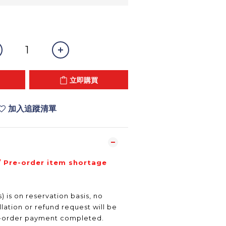
立即購買
加入追蹤清單
/ Pre-order item shortage
) is on reservation basis, no
ation or refund request will be
e-order payment completed.