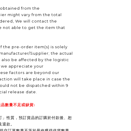
 obtained from the
er might vary from the total
ered, We will contact the
 not able to get the item that
f the pre-order item(s) is solely
manufacturer/Supplier; the actual
 also be affected by the logistic
, we appreciate your
hese factors are beyond our
ction will take place in case the
ould not be dispatched within 9
icial release date.
品數量不足或缺貨:
訂」性質，預訂貨品的訂購於付款後、恕
及退款。
商提交訂單數量不等於最終獲得供貨數量，