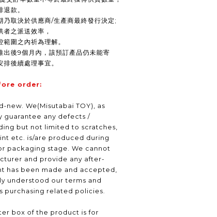
排退款。
期乃取決於供應商/生產商最終發行決定;
供者之派送效率，
控範圍之內祈為理解。
推出後9個月內，該預訂產品仍未能寄
安排後續處理事宜。
fore order:
nd-new. We(Misutabai TOY), as
ly guarantee any defects /
ding but not limited to scratches,
int etc. is/are produced during
or packaging stage. We cannot
turer and provide any after-
nt has been made and accepted,
lly understood our terms and
as purchasing related policies.
er box of the product is for