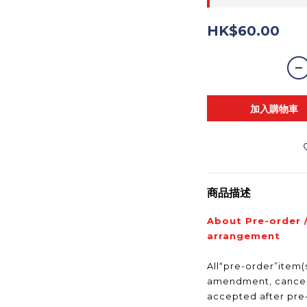
HK$60.00
加入購物車
商品描述
About Pre-order 
arrangement
All“pre-order”item(s
amendment, cancell
accepted after pr