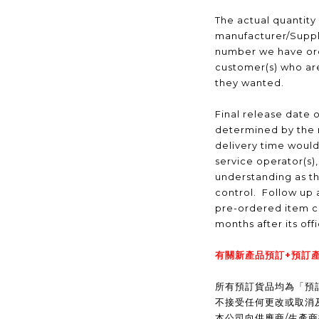
The actual quantity
manufacturer/Suppli
number we have ord
customer(s) who are
they wanted.
Final release date o
determined by the 
delivery time would
service operator(s)
understanding as t
control. Follow up a
pre-ordered item c
months after its off
有關新產品預訂+預訂產
所有預訂貨品均為「預
不接受任何更改或取消
本公司向供應商/生產